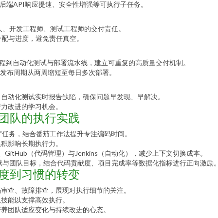
后端API响应提速、安全性增强等可执行子任务。
负责人、开发工程师、测试工程师的交付责任。
化任务分配与进度，避免责任真空。
审查流程到自动化测试与部署流水线，建立可重复的高质量交付机制。
本发布周期从两周缩短至每日多次部署。
、自动化测试实时报告缺陷，确保问题早发现、早解决。
行力改进的学习机会。
团队的执行实践
要”任务，结合番茄工作法提升专注编码时间。
累积影响长期执行力。
档）、GitHub（代码管理）与Jenkins（自动化），减少上下文切换成本。
献与团队目标，结合代码贡献度、项目完成率等数据化指标进行正向激励
度到习惯的转变
码审查、故障排查，展现对执行细节的关注。
队技能以支撑高效执行。
培养团队适应变化与持续改进的心态。