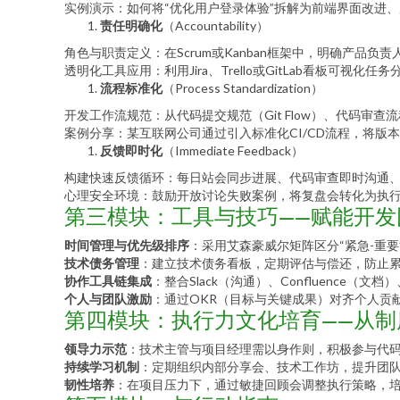
实例演示：如何将“优化用户登录体验”拆解为前端界面改进、
责任明确化
（Accountability）
角色与职责定义：在Scrum或Kanban框架中，明确产品
透明化工具应用：利用Jira、Trello或GitLab看板可视
流程标准化
（Process Standardization）
开发工作流规范：从代码提交规范（Git Flow）、代码
案例分享：某互联网公司通过引入标准化CI/CD流程，将版
反馈即时化
（Immediate Feedback）
构建快速反馈循环：每日站会同步进展、代码审查即时沟通
心理安全环境：鼓励开放讨论失败案例，将复盘会转化为执
第三模块：工具与技巧——赋能开发
时间管理与优先级排序
：采用艾森豪威尔矩阵区分“紧急-重
技术债务管理
：建立技术债务看板，定期评估与偿还，防止
协作工具链集成
：整合Slack（沟通）、Confluence（文
个人与团队激励
：通过OKR（目标与关键成果）对齐个人贡
第四模块：执行力文化培育——从制
领导力示范
：技术主管与项目经理需以身作则，积极参与代
持续学习机制
：定期组织内部分享会、技术工作坊，提升团
韧性培养
：在项目压力下，通过敏捷回顾会调整执行策略，